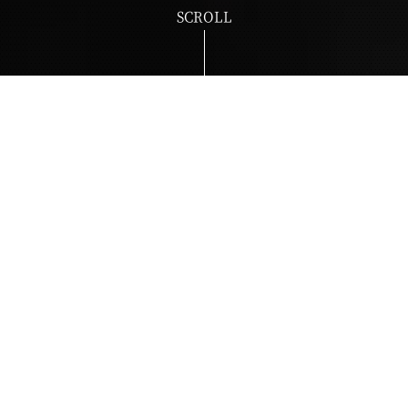
SCROLL
NEW
NEWS
新着情報
NEW
2026.02.20
お知らせ
わくわくトレインまつりに出展します！（詳細はコチラ）